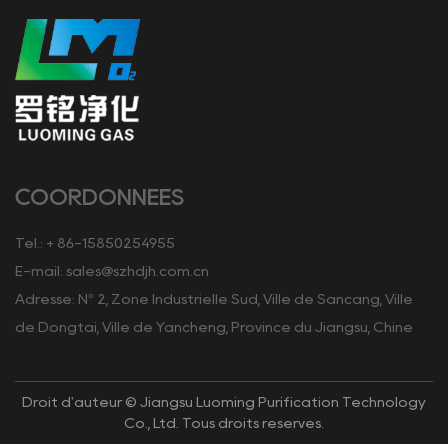
COORDONNÉES
Tél.: + 86-15850254955
E-mail:
sales@szhdjh.com.cn
Adresse: N° 2, Zone Industrielle Sud, Ville de Sancang, Ville
de Dongtai, Ville de Yancheng, Province du Jiangsu, Chine
Droit d'auteur © Jiangsu Luoming Purification Technology
Co., Ltd. Tous droits réservés.